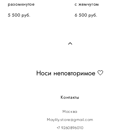
разомкнутое
с жемчугом
5 500 pуб.
6 500 pуб.
Носи неповторимое 🤍
Контакты
Москва
Maylily.store@gmail.com
+7 9260896010