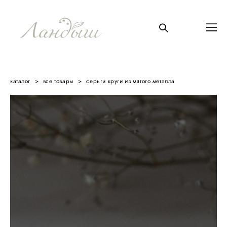
каталог
>
все товары
>
серьги круги из мятого металла