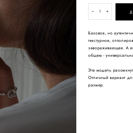
Д
Базовое, но аутентич
текстурное, отполир
завораживающее. А е
общем - универсальн
Эта модель разомкнут
Отличный вариант для
размер.