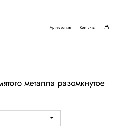
Арт-терапия
Контакты
мятого металла разомкнутое